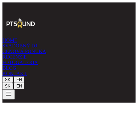
HOME
SVADOBNÝ DJ
CENOVÁ PONUKA
RECENZIE
FOTOGALÉRIA
BLOG
KONTAKT
|
SK
EN
|
SK
EN