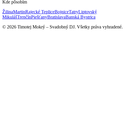
Kde pôsobím
Žilina
Martin
Rajecké Teplice
Bojnice
Tatry
Liptovský
Mikuláš
Trenčín
Piešťany
Bratislava
Banská Bystrica
©
2026
Timotej Mokrý –
Svadobný DJ
.
Všetky práva vyhradené.