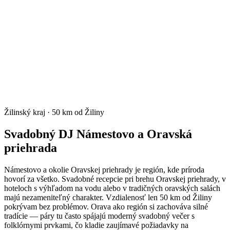
Žilinský kraj
·
50 km od Žiliny
Svadobný DJ Námestovo a Oravská
priehrada
Námestovo a okolie Oravskej priehrady je región, kde príroda
hovorí za všetko. Svadobné recepcie pri brehu Oravskej priehrady, v
hoteloch s výhľadom na vodu alebo v tradičných oravských salách
majú nezameniteľný charakter. Vzdialenosť len 50 km od Žiliny
pokrývam bez problémov. Orava ako región si zachováva silné
tradície — páry tu často spájajú moderný svadobný večer s
folklórnymi prvkami, čo kladie zaujímavé požiadavky na