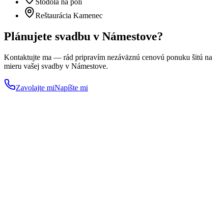
Stodola na poli
Reštaurácia Kamenec
Plánujete svadbu
v Námestove
?
Kontaktujte ma — rád pripravím nezáväznú cenovú ponuku šitú na
mieru vašej svadby
v Námestove
.
Zavolajte mi
Napíšte mi