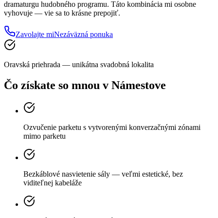
dramaturgu hudobného programu. Táto kombinácia mi osobne
vyhovuje — vie sa to krásne prepojiť.
Zavolajte mi
Nezáväzná ponuka
Oravská priehrada — unikátna svadobná lokalita
Čo získate so mnou
v Námestove
Ozvučenie parketu s vytvorenými konverzačnými zónami
mimo parketu
Bezkáblové nasvietenie sály — veľmi estetické, bez
viditeľnej kabeláže