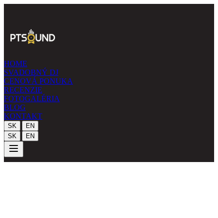
HOME
SVADOBNÝ DJ
CENOVÁ PONUKA
RECENZIE
FOTOGALÉRIA
BLOG
KONTAKT
|
SK
EN
|
SK
EN