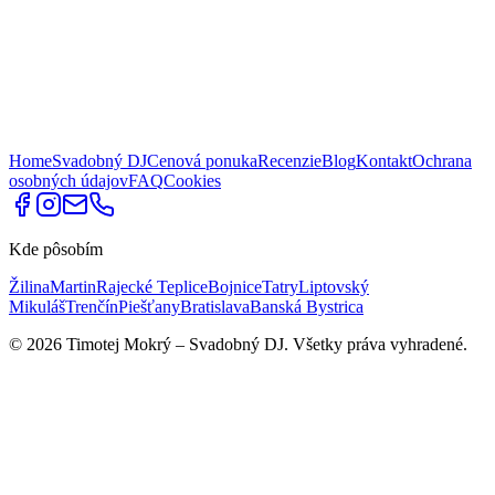
Home
Svadobný DJ
Cenová ponuka
Recenzie
Blog
Kontakt
Ochrana
osobných údajov
FAQ
Cookies
Kde pôsobím
Žilina
Martin
Rajecké Teplice
Bojnice
Tatry
Liptovský
Mikuláš
Trenčín
Piešťany
Bratislava
Banská Bystrica
©
2026
Timotej Mokrý –
Svadobný DJ
.
Všetky práva vyhradené.