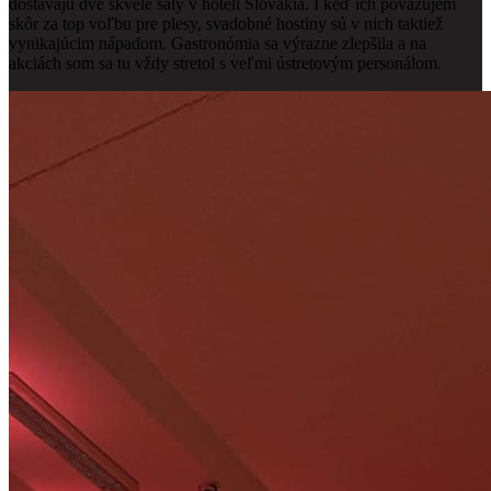
dostávajú dve skvelé sály v hoteli Slovakia. I keď ich považujem
skôr za top voľbu pre plesy, svadobné hostiny sú v nich taktiež
vynikajúcim nápadom. Gastronómia sa výrazne zlepšila a na
akciách som sa tu vždy stretol s veľmi ústretovým personálom.