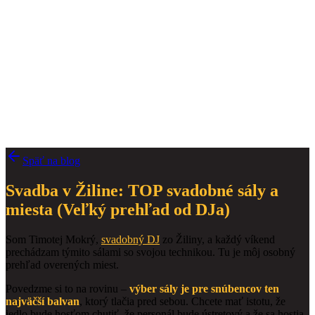
Späť na blog
Svadba v Žiline: TOP svadobné sály a
miesta (Veľký prehľad od DJa)
Som Timotej Mokrý,
svadobný DJ
zo Žiliny, a každý víkend
prechádzam týmito sálami so svojou technikou. Tu je môj osobný
prehľad overených miest.
Povedzme si to na rovinu –
výber sály je pre snúbencov ten
najväčší balvan
, ktorý tlačia pred sebou. Chcete mať istotu, že
jedlo bude hosťom chutiť, že personál bude ústretový a že sa hostia