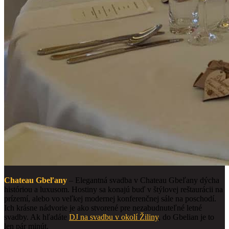
Chateau Gbeľany
– Elegantná svadba v Chateau Gbeľany dýcha
históriou a luxusom. Hostiny sa konajú buď v štýlovej reštaurácii na
prízemí, alebo vo veľkej modernej konferenčnej sále na poschodí.
Ich krásne nádvorie je ako stvorené pre nezabudnuteľné letné
svadby. Ak hľadáte
DJ na svadbu v okolí Žiliny
, do Gbelian je to
len pár minút.