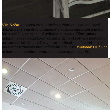
Vila Nečas
– Svadba vo Vile Nečas je žilinskou klasikou, ktorá
dokonale spája mestskú dostupnosť s kúskom súkromnej prírody.
Ide o unikátny priestor – sú jediným miestom v Žiline (mimo
radnice), kde sa môžu konať oficiálne štátne obrady aj s mestským
poslancom. Interiér je veľmi vkusný a záhrada ponúka veľkorysý
priestor na rozhovory hostí či šantenie detí. Ako
svadobný DJ Žilina
tu hrávam pravidelne a viem, ako priestor naplno využiť.