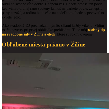
budú na svadbe cítiť dobre. Chápem vás. Chcete predsa ten pocit,
keď vám o druhej ráno spotený kamoš na parkete povie, že lepšiu
párty nezažil, a rodina bude ešte na nedeľnom obede ospevovať to
skvelé jedlo.
Ako svadobný DJ prechádzam týmito sálami každý víkend. Vidím
to, čo nevesty pri prvej obhliadke prehliadnu. Tu je môj
osobný tip
na svadobné sály
v Žiline
a okolí
, ktoré sú rokmi overené.
Obľúbené miesta priamo v Žiline