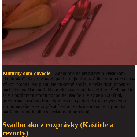
Kultúrny dom Závodie
– Zabudnite na predstavy o klasickom
„kulturáku". Sála v Závodí patrí k najlepším v Žiline v pomere cena-
výkon-poloha. Ak plánujete cirkevný sobáš, v pešej dostupnosti sa
nachádza najžiadanejší historický svadobný kostolík sv. Štefana. Do
sály s okrúhlymi stolmi pohodlne usadíte aj viac ako 100 ľudí,
pričom stále ostáva dostatok miesta na parket. Vďaka vysokému
stropu navyše priestor pôsobí veľmi vzdušne a kuchyňa ponúka
nadštandardnú kvalitu s poriadnymi porciami.
Svadba ako z rozprávky (Kaštiele a
rezorty)