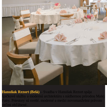
Hanuliak Rezort (Belá)
– Svadba v Hanuliak Rezort spája
špičkové služby a modernú architektúru s nádhernou prírodou Malej
Fatry. Priestory sú svetlé, moderné a medzi novomanželmi právom
veľmi obľúbené.