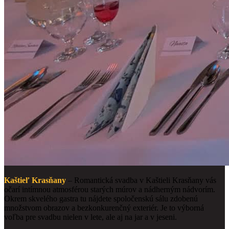
Kaštieľ Krasňany
– Romantická svadba v Kaštieli Krasňany vás
očarí intímnou atmosférou starých múrov a nádherným nádvorím.
Okrem skvelého gastra tu nájdete spoločenskú sálu zdobenú
množstvom obrazov a bezkonkurenčný exteriér. Je to výborná
voľba pre svadbu nielen v lete, ale aj na jar a v jeseni.