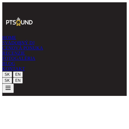
HOME
SVADOBNÝ DJ
CENOVÁ PONUKA
RECENZIE
FOTOGALÉRIA
BLOG
KONTAKT
|
SK
EN
|
SK
EN