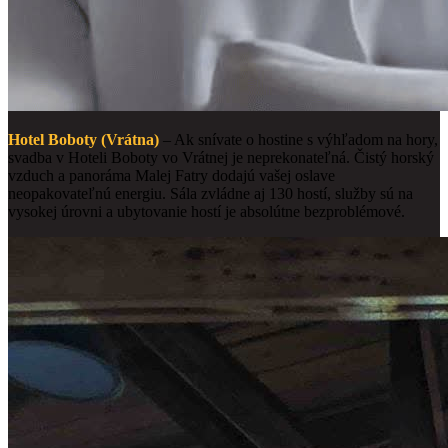
Hotel Boboty (Vrátna)
– Ak snívate o hostine s výhľadom na hory,
svadba v Hoteli Boboty vo Vrátnej je neprekonateľná. Čistý horský
vzduch a panoráma Malej Fatry dodajú vašej oslave
neopakovateľnú energiu. Sála zvládne aj 130 hostí, služby sú na
vysokej úrovni a ubytovanie hostí je absolútne bezproblémové.