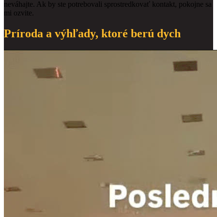
neváhajte. Ak by ste potrebovali sprostredkovať kontakt, pokojne sa
mi ozvite.
Príroda a výhľady, ktoré berú dych