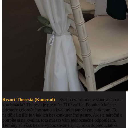
Rezort Theresia (Kunerad)
– Svadba v prírode, v stane alebo ich
kombinácia? Theresia je pre mňa TOP voľba. Ponúkajú krásne
priestory celoročného stanu s kvalitným tanečným parketom. To
najdôležitejšie je však ich bezkonkurenčné gastro. Ak ste nároční a
potrpíte si na kvalitu, toto miesto vám jednoznačne odporúčam.
Termíny sú však bežne vybookované aj 1,5 roka dopredu, takže