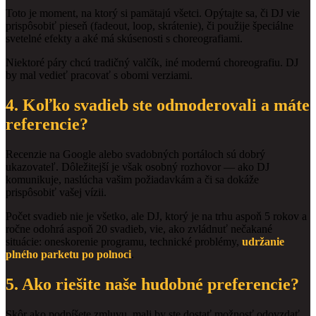
Toto je moment, na ktorý si pamätajú všetci. Opýtajte sa, či DJ vie
prispôsobiť pieseň (fadeout, loop, skrátenie), či použije špeciálne
svetelné efekty a aké má skúsenosti s choreografiami.
Niektoré páry chcú tradičný valčík, iné modernú choreografiu. DJ
by mal vedieť pracovať s obomi verziami.
4. Koľko svadieb ste odmoderovali a máte
referencie?
Recenzie na Google alebo svadobných portáloch sú dobrý
ukazovateľ. Dôležitejší je však osobný rozhovor — ako DJ
komunikuje, naslúcha vašim požiadavkám a či sa dokáže
prispôsobiť vašej vízii.
Počet svadieb nie je všetko, ale DJ, ktorý je na trhu aspoň 5 rokov a
ročne odohrá aspoň 20 svadieb, vie, ako zvládnuť nečakané
situácie: oneskorenie programu, technické problémy,
udržanie
plného parketu po polnoci
.
5. Ako riešite naše hudobné preferencie?
Skôr ako podpíšete zmluvu, mali by ste dostať možnosť odovzdať