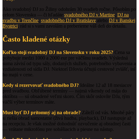
Ako svadobný DJ zo Žiliny odohrám 30 svadieb ročne. Pôsobím po
celom Slovensku — či hľadáte
svadobného DJ v Martine
,
DJ na
svadbu v Trenčíne
,
svadobného DJ v Bratislave
alebo
DJ v Banskej
Bystrici
, rád si s vami zavolám a preberieme váš deň do detailu.
Často kladené otázky
Koľko stojí svadobný DJ na Slovensku v roku 2025?
Cena sa
pohybuje medzi 1000 a 2000 eur pre väčšinu svadieb. Výsledná
suma závisí od typu sály, dodaných služieb, potrebného vybavenia a
vzdialenosti od sídla DJ. Niektorí DJovia účtujú cestovné zvlášť, iní
ho majú v cene.
Kedy si rezervovať svadobného DJ?
Ideálne 12 až 18 mesiacov
pred svadbou. Obľúbené termíny — najmä víkendy od mája do
októbra — sú obsadené veľmi skoro. Čím skôr oslovíte DJa, tým
väčší výber termínov máte.
Musí byť DJ prítomný aj na obrade?
Záleží od vás. Mnohé páry
si riešia obrad samostatne (živá hudba, playback), DJ nastupuje až
na recepciu. Je však možné dohodnúť ozvučenie aj obradnej časti
— vrátane mikrofónu pre sobášiacich a piesne na nástup.