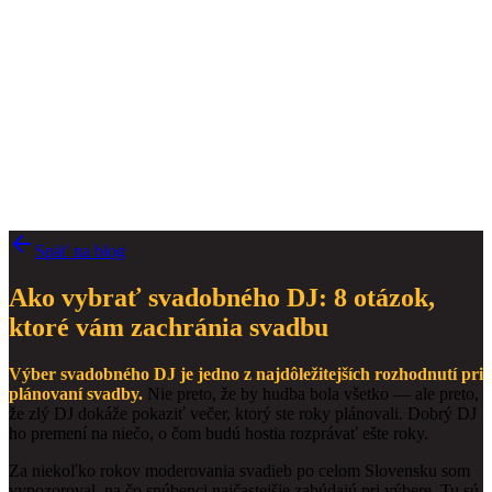
Späť na blog
Ako vybrať svadobného DJ: 8 otázok,
ktoré vám zachránia svadbu
Výber svadobného DJ je jedno z najdôležitejších rozhodnutí pri
plánovaní svadby.
Nie preto, že by hudba bola všetko — ale preto,
že zlý DJ dokáže pokaziť večer, ktorý ste roky plánovali. Dobrý DJ
ho premení na niečo, o čom budú hostia rozprávať ešte roky.
Za niekoľko rokov moderovania svadieb po celom Slovensku som
vypozoroval, na čo snúbenci najčastejšie zabúdajú pri výbere. Tu sú