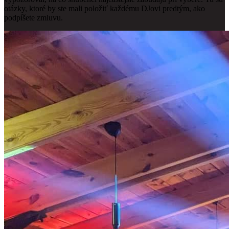
otázky, ktoré by ste mali položiť každému DJovi predtým, ako
podpíšete zmluvu.