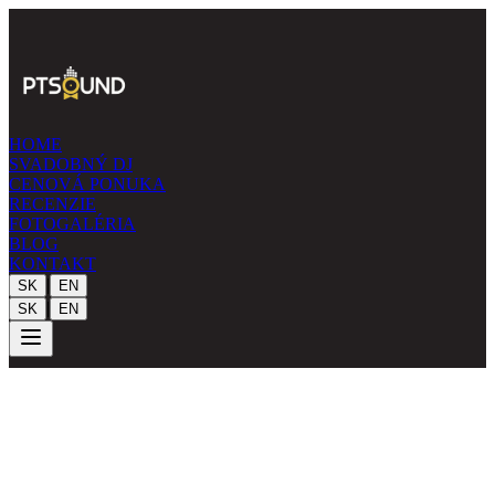
HOME
SVADOBNÝ DJ
CENOVÁ PONUKA
RECENZIE
FOTOGALÉRIA
BLOG
KONTAKT
|
SK
EN
|
SK
EN