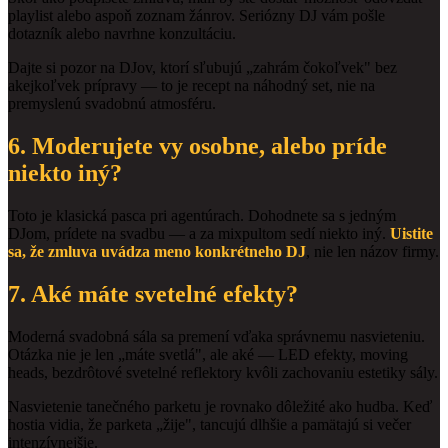
playlist alebo aspoň zoznam žánrov. Seriózny DJ vám pošle
dotazník alebo navrhne konzultáciu.
Dajte si pozor na DJov, ktorí sľubujú „zahrám čokoľvek" bez
akejkoľvek prípravy — to je recept na náhodný set, nie na
premyslenú svadobnú atmosféru.
6. Moderujete vy osobne, alebo príde
niekto iný?
Toto je klasická pasca pri agentúrach. Dohodnete sa s jedným
DJom, prídete na svadbu — a za mixpultom sedí niekto iný.
Uistite
sa, že zmluva uvádza meno konkrétneho DJ
, nie len názov firmy.
7. Aké máte svetelné efekty?
Moderná svadobná sála sa premení vďaka správnemu nasvieteniu.
Otázka nie je len „máte svetlá", ale aké — LED efekty, moving
heads, bezdrôtové svetelné reflektory kvôli zachovaniu estetiky sály.
Nasvietenie tanečného parketu je rovnako dôležité ako hudba. Keď
hostia vidia, že parketa „žije", tancujú dlhšie a pamätajú si večer
intenzívnejšie.