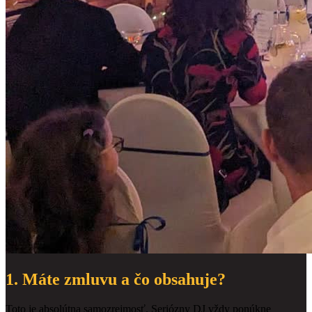
1. Máte zmluvu a čo obsahuje?
Toto je absolútna samozrejmosť. Seriózny DJ vždy ponúkne