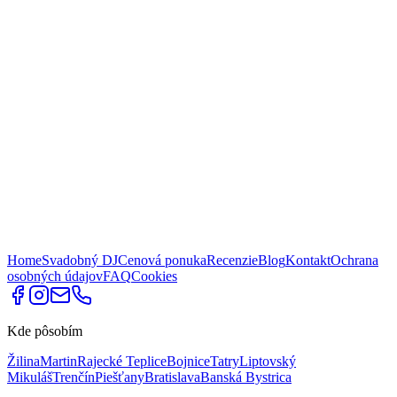
Home
Svadobný DJ
Cenová ponuka
Recenzie
Blog
Kontakt
Ochrana
osobných údajov
FAQ
Cookies
Kde pôsobím
Žilina
Martin
Rajecké Teplice
Bojnice
Tatry
Liptovský
Mikuláš
Trenčín
Piešťany
Bratislava
Banská Bystrica