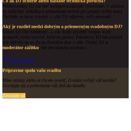
Čo ak DJ ochorie alebo nastane technická porucha?
Profesionálny DJ má sieť kolegov a záložné vybavenie. V zmluve
by mala byť doložka o náhradnom riešení pre prípad vyššej moci.
Opýtajte sa na to vopred — ako DJ odpovie, veľa prezradí.
Aký je rozdiel medzi dobrým a priemerným svadobným DJ?
Dobrý DJ číta miestnosť — vie, kedy zrýchliť tempo, kedy
spomaliť, kedy zavolať hostí na parket. Priemerný DJ hrá playlist
bez ohľadu na to, čo sa skutočne deje v sále. Dobrý DJ je
moderátor zážitku
, nie len obsluha techniky.
Späť na blog
Pripravme spolu vašu svadbu
Máte otázky alebo si chcete overiť, či mám voľný váš termín?
Zavolajte mi a preberieme váš deň do detailu.
Zavolajte mi