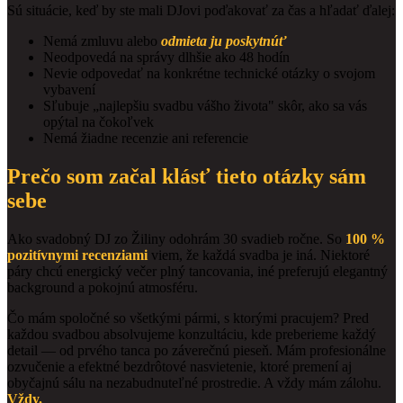
Sú situácie, keď by ste mali DJovi poďakovať za čas a hľadať ďalej:
Nemá zmluvu alebo
odmieta ju poskytnúť
Neodpovedá na správy dlhšie ako 48 hodín
Nevie odpovedať na konkrétne technické otázky o svojom
vybavení
Sľubuje „najlepšiu svadbu vášho života" skôr, ako sa vás
opýtal na čokoľvek
Nemá žiadne recenzie ani referencie
Prečo som začal klásť tieto otázky sám
sebe
Ako svadobný DJ zo Žiliny odohrám 30 svadieb ročne. So
100 %
pozitívnymi recenziami
viem, že každá svadba je iná. Niektoré
páry chcú energický večer plný tancovania, iné preferujú elegantný
background a pokojnú atmosféru.
Čo mám spoločné so všetkými pármi, s ktorými pracujem? Pred
každou svadbou absolvujeme konzultáciu, kde preberieme každý
detail — od prvého tanca po záverečnú pieseň. Mám profesionálne
ozvučenie a efektné bezdrôtové nasvietenie, ktoré premení aj
obyčajnú sálu na nezabudnuteľné prostredie. A vždy mám zálohu.
Vždy.