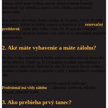
zmluvu, ktorá jasne uvádza: presný dátum a miesto konania,
dohodnutý čas začiatku a konca, cenu, zálohu a podmienky
stornovania.
Bez zmluvy neexistuje žiadna záruka, že DJ príde. Ani to, že príde
pripravený. Súčasťou každej zmluvy a rezervácie je aj
rezervačný
preddavok
. Zistite jeho výšku (často 10–20 percent výslednej
sumy) a či je súčasťou finálnej ceny, alebo je to samostatný poplatok
za rezerváciu.
2. Aké máte vybavenie a máte zálohu?
Kvalita zvuku, reprodukcie hudby a hovoreného slova je na svadbe
veľmi dôležitá. Uistite sa, že DJ používa kvalitné reproduktory a
spoľahlivé mikrofóny. Dôležité je, aby DJ rozumel šíreniu zvuku a
kvalitnú techniku vedel aj správne využiť v podmienkach svadobnej
sály.
Technická porucha uprostred prvého tanca sa môže stať.
Profesionál má vždy zálohu
— náhradný notebook, záložný
mixpult, náhradné káble.
3. Ako prebieha prvý tanec?