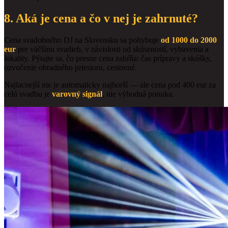
8. Aká je cena a čo v nej je zahrnuté?
Cena svadobného DJ na Slovensku sa pohybuje
od 1000 do 2000
eur
pre väčšinu svadieb, v závislosti od skúseností, vybavenia a
lokality. Pýtajte sa, čo presne cena zahŕňa: čas prípravy a skúšky,
ozvučenie obradného priestoru, cestovné.
Najlacnejší nie je automaticky najhorší — ale cena pod 400 eur za
celú svadbu je
varovný signál
, nie výhodná ponuka.